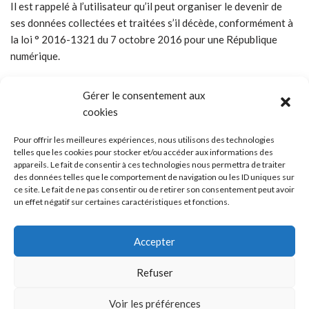
Il est rappelé à l’utilisateur qu’il peut organiser le devenir de
ses données collectées et traitées s’il décède, conformément à
la loi ° 2016-1321 du 7 octobre 2016 pour une République
numérique.
f. Droit de saisir l’autorité de contrôle
Gérer le consentement aux
cookies
compétence
Pour offrir les meilleures expériences, nous utilisons des technologies
telles que les cookies pour stocker et/ou accéder aux informations des
Dans le cas où le responsable du traitement des données décide
appareils. Le fait de consentir à ces technologies nous permettra de traiter
de ne pas répondre à la demande de l’utilisateur, et que
des données telles que le comportement de navigation ou les ID uniques sur
ce site. Le fait de ne pas consentir ou de retirer son consentement peut avoir
l’utilisateur souhaite contester cette décision, ou s’il pense qu’il
un effet négatif sur certaines caractéristiques et fonctions.
est porté atteinte à l’un des droits énumérés ci-dessus, il est en
droit de saisir la CNIL (Commission Nationale de l’Informatique
Accepter
et des Libertés –
https://www.cnil.fr
) ou tout juge compétent.
Refuser
Voir les préférences
Mentions légales
Cookies
Politique de confidentialité